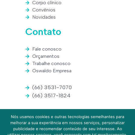
Corpo clínico
Convênios
Novidades
Contato
Fale conosco
Orçamentos
Trabalhe conosco
Oswaldo Empresa
(66) 3531-7070
(66) 3517-1824
Nós usamos cookies e outras tecnologias semelhantes para
melhorar a sua experiência em nossos serviços, personalizar
© 2020
Laboratório Oswaldo Cruz
. Todos os direitos
publicidade e recomendar conteúdo de seu interesse. Ao
reservados.
utilizar nossos serviços, você concorda com tal monitoramento.